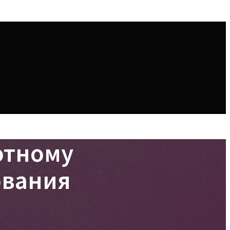
отному
ования